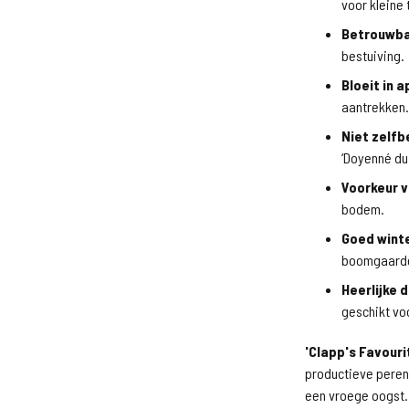
voor kleine 
Betrouwba
bestuiving.
Bloeit in ap
aantrekken.
Niet zelfb
‘Doyenné du
Voorkeur v
bodem.
Goed wint
boomgaard
Heerlijke 
geschikt voo
'Clapp's Favour
productieve peren
een vroege oogst. 