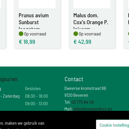
Prunus avium
Malus dom.
Sunburst
Cox's Orange P.
laagstam
leivorm
Op voorraad
Op voorraad
Op voorraad
Op voorraad
€
18,99
€
42,99
ngsuren
Contact
Dweerse kromstraat 66
g
Gesloten
9120 Beveren
 - Zaterdag
08:30 - 18:00
Tel:
03 775 84 56
09:00 - 13:00
Mail:
info@bloemenhuis.be
Btw: BE 0474 025 736
den, maken we gebruik van
Cookie instellin