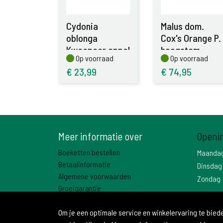
Cydonia
Malus dom.
oblonga
Cox's Orange P.
Kweepeer appel
hoogstam
Op voorraad
Op voorraad
Op voorraad
Op voorraad
laag
€
23,99
€
74,95
Meer informatie over
Openi
Boeketten bestellen
Maanda
Betaalinformatie
Dinsdag
Algemene voorwaarden
Zondag
Groeigarantie
Contact
Om je een optimale service en winkelervaring te bie