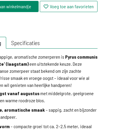
aan winkelmandje
Voeg toe aan favorieten
g
Specificaties
 sappige, aromatische zomerperen is
Pyrus communis
te' (laagstam)
een uitstekende keuze. Deze
anse zomerpeer staat bekend om zijn zachte
frisse smaak en vroege oogst – ideaal voor wie al
en wil genieten van heerlijke handperen!
gst vanaf augustus
met middelgrote, geelgroene
en warme roodroze blos.
se, aromatische smaak
– sappig, zacht en bijzonder
 handpeer.
vorm
– compacte groei tot ca. 2–2,5 meter, ideaal