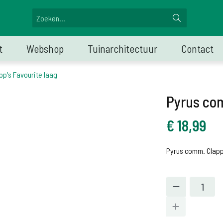
t
Webshop
Tuinarchitectuur
Contact
pp's Favourite laag
Pyrus com
€
18,99
Pyrus comm. Clapp