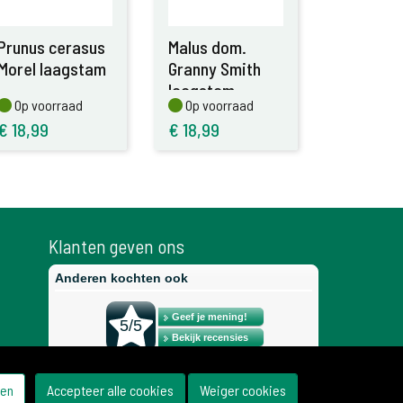
Prunus cerasus
Malus dom.
Morel laagstam
Granny Smith
laagstam
Op voorraad
Op voorraad
Op voorraad
Op voorraad
€
18,99
€
18,99
Klanten geven ons
gen
Accepteer alle cookies
Weiger cookies