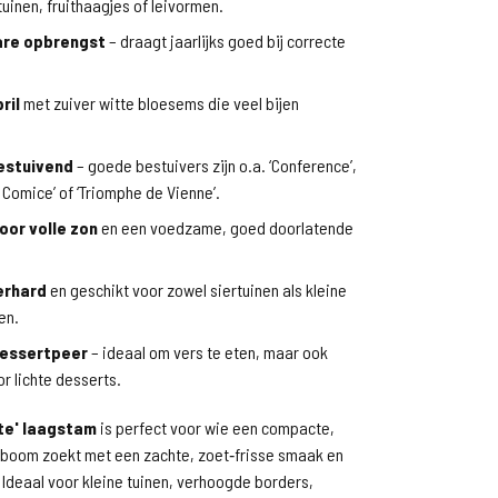
tuinen, fruithaagjes of leivormen.
re opbrengst
– draagt jaarlijks goed bij correcte
ril
met zuiver witte bloesems die veel bijen
estuivend
– goede bestuivers zijn o.a. ‘Conference’,
 Comice’ of ‘Triomphe de Vienne’.
oor volle zon
en een voedzame, goed doorlatende
erhard
en geschikt voor zowel siertuinen als kleine
en.
dessertpeer
– ideaal om vers te eten, maar ook
r lichte desserts.
ite' laagstam
is perfect voor wie een compacte,
boom zoekt met een zachte, zoet‑frisse smaak en
Ideaal voor kleine tuinen, verhoogde borders,