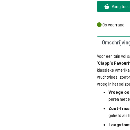
Voeg toe 
Op voorraad
Op voorraad
Omschrijvin
Voor een tuin vol
'Clapp's Favouri
klassieke Amerika
vruchtvlees, zoet‑
vroeg in het seizo
Vroege oo
peren met e
Zoet‑fris
geliefd als
Laagstam